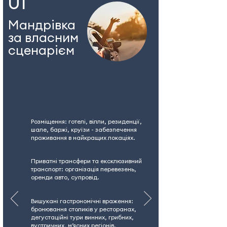
01
Мандрівка
за власним
сценарієм
Розміщення: готелі, вілли, резиденції,
шале, баржі, круїзи - забезпечення
проживання в найкращих локаціях.
Приватні трансфери та ексклюзивний
транспорт: організація перевезень,
оренди авто, супровід.
Вишукані гастрономічні враження:
бронювання столиків у ресторанах,
дегустаційні тури винних, грибних,
вустричних, м’ясних регіонів.