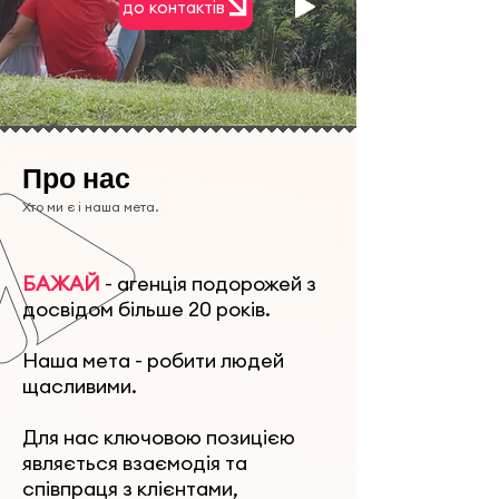
до контактів
Про нас
Хто ми є і наша мета.
БАЖАЙ
- агенція подорожей з
досвідом більше 20 років.
Наша мета - робити людей
щасливими.
Для нас ключовою позицією
являється взаємодія та
співпраця з клієнтами,