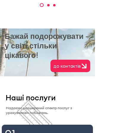
Бажай подорожувати -
у світі стільки
цікавого!
до контактів
Наші послуги
Надаємо розширений спектр послуг з
урахуванням побажань.