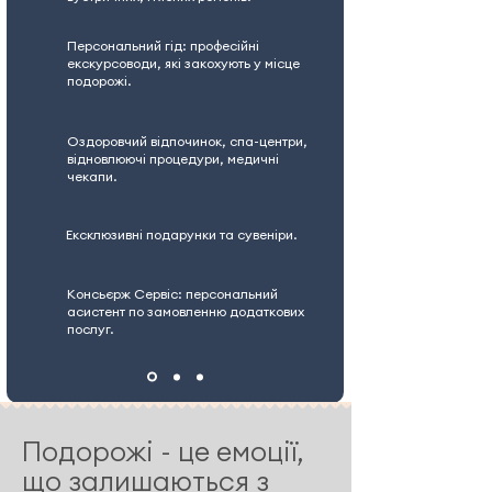
Персональний гід: професійні
екскурсоводи, які закохують у місце
подорожі.
Оздоровчий відпочинок, спа-центри,
відновлюючі процедури, медичні
чекапи.
Ексклюзивні подарунки та сувеніри.
Консьєрж Сервіс: персональний
асистент по замовленню додаткових
послуг.
Подорожі - це емоції,
що залишаються з